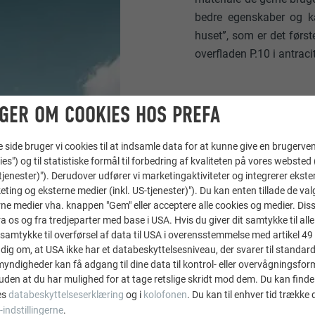
bedre egenskaber og k
huset”, som er det førs
overfladen P.10 i antracit
GER OM COOKIES HOS PREFA
ide bruger vi cookies til at indsamle data for at kunne give en brugerven
ies") og til statistiske formål til forbedring af kvaliteten på vores websted 
-tjenester)"). Derudover udfører vi marketingaktiviteter og integrerer ekst
eting og eksterne medier (inkl. US-tjenester)"). Du kan enten tillade de val
ne medier vha. knappen "Gem" eller acceptere alle cookies og medier. Dis
 os og fra tredjeparter med base i USA. Hvis du giver dit samtykke til alle 
samtykke til overførsel af data til USA i overensstemmelse med artikel 49 st
dig om, at USA ikke har et databeskyttelsesniveau, der svarer til standard
ndigheder kan få adgang til dine data til kontrol- eller overvågningsfor
uden at du har mulighed for at tage retslige skridt mod dem. Du kan finde
es
databeskyttelseserklæring
og i
kolofonen
. Du kan til enhver tid trække
-indstillingerne
.