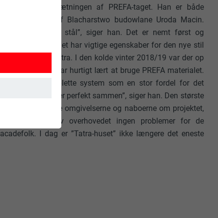
nsvaret for omsætningen af PREFA-taget. Han er både
nslager og leder af Blacharstwo budowlane Uroda Macin.
eget bedre end stål”, siger han. Det er nemt først og
 og ruster ikke. Det har vigtige egenskaber for den nye stil
orhold i de Høje Tatra. I den kolde vinter 2018/19 var der op
en. Marcin Uroda har hurtigt lært at bruge PREFA materialet.
n ser han det komplette system som en stor fordel for det
nkelte dele passer perfekt sammen”, siger han. Den største
at skulle overbevise omgivelserne og naboerne om projektet,
ke omsætning gav overhovedet ingen problemer for de
 sikrer, at
facadefolk. I dag er ”Tatra-huset” ikke længere det eneste
uges.