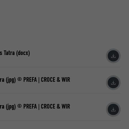
pplikationer,
t på PHP-
søgende på tværs
e og sociale
data om,
 Tatra (docx)
ungere. Den
ra (jpg) © PREFA | CROCE & WIR
ugeren har
dine
ukne sprog,
, og om du
vensen.
ra (jpg) © PREFA | CROCE & WIR