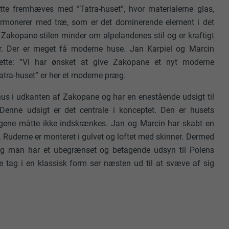
te fremhæves med ”Tatra-huset”, hvor materialerne glas,
rmonerer med træ, som er det dominerende element i det
 Zakopane-stilen minder om alpelandenes stil og er kraftigt
r. Der er meget få moderne huse. Jan Karpiel og Marcin
ette: ”Vi har ønsket at give Zakopane et nyt moderne
atra-huset” er her et moderne præg.
ehus i udkanten af Zakopane og har en enestående udsigt til
 Denne udsigt er det centrale i konceptet. Den er husets
jergene måtte ikke indskrænkes. Jan og Marcin har skabt en
 Ruderne er monteret i gulvet og loftet med skinner. Dermed
og man har et ubegrænset og betagende udsyn til Polens
le tag i en klassisk form ser næsten ud til at svæve af sig