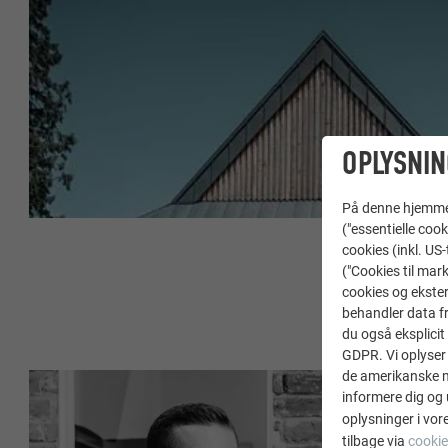
OPLYSNIN
På denne hjemme s
("essentielle cook
cookies (inkl. US
("Cookies til mark
cookies og ekster
behandler data fra
du også eksplicit 
GDPR. Vi oplyser 
de amerikanske my
informere dig og 
oplysninger i vor
tilbage via
cookie