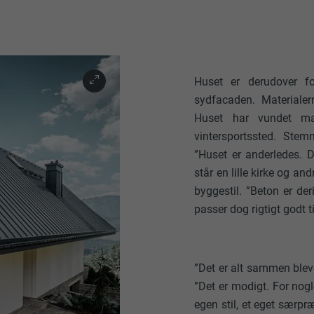
Huset er derudover f
sydfacaden. Materialer
Huset har vundet ma
vintersportssted. Ste
”Huset er anderledes. D
står en lille kirke og an
byggestil. ”Beton er de
passer dog rigtigt godt t
”Det er alt sammen ble
”Det er modigt. For nog
egen stil, et eget særpr