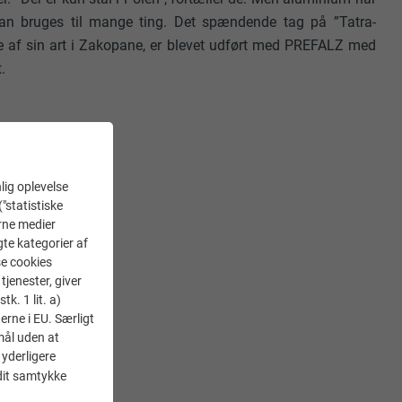
an bruges til mange ting. Det spændende tag på ”Tatra-
te af sin art i Zakopane, er blevet udført med PREFALZ med
.
lig oplevelse
("statistiske
erne medier
gte kategorier af
se cookies
tjenester, giver
k. 1 lit. a)
erne i EU. Særligt
mål uden at
 yderligere
 dit samtykke