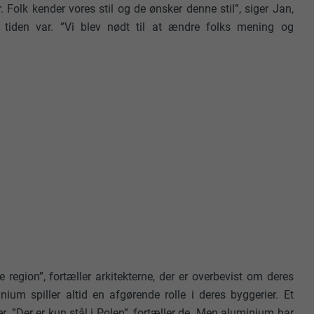
Folk kender vores stil og de ønsker denne stil”, siger Jan,
tiden var. ”Vi blev nødt til at ændre folks mening og
e region”, fortæller arkitekterne, der er overbevist om deres
nium spiller altid en afgørende rolle i deres byggerier. Et
r. ”Der er kun stål i Polen”, fortæller de. Men aluminium har