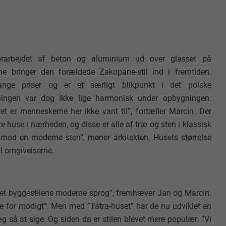
orarbejdet af beton og aluminium ud over glasset på
ne bringer den forældede Zakopane-stil ind i fremtiden.
nge priser og er et særligt blikpunkt i det polske
mningen var dog ikke lige harmonisk under opbygningen.
et er menneskerne her ikke vant til”, fortæller Marcin. Der
dre huse i nærheden, og disse er alle af træ og sten i klassisk
rimod en moderne sten”, mener arkitekten. Husets størrelse
il omgivelserne.
vet byggestilens moderne sprog”, fremhæver Jan og Marcin.
le for modigt”. Men med ”Tatra-huset” har de nu udviklet en
æg så at sige. Og siden da er stilen blevet mere populær. ”Vi