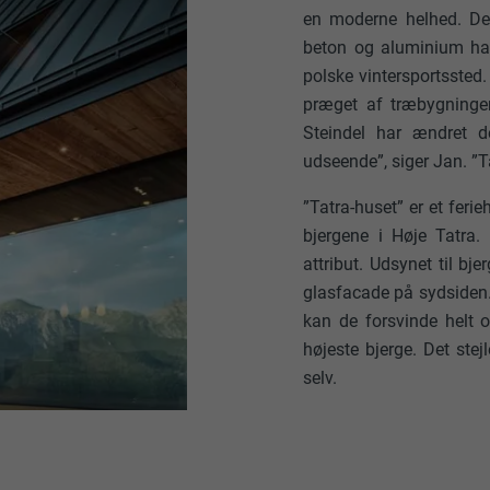
en moderne helhed. Det
beton og aluminium ha
polske vintersportssted.
præget af træbygninge
Steindel har ændret d
udseende”, siger Jan. ”T
”Tatra-huset” er et feri
bjergene i Høje Tatra.
attribut. Udsynet til b
glasfacade på sydsiden.
kan de forsvinde helt 
højeste bjerge. Det stej
selv.