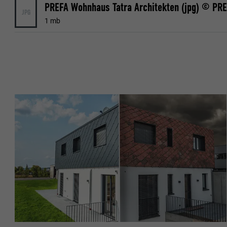
PREFA Wohnhaus Tatra Architekten (jpg) © PR
JPG
UDBYDER
1 mb
UDBYDER
FORLØB
FORLØB
FORMÅL
FORMÅL
NAVN
NAVN
UDBYDER
UDBYDER
FORLØB
FORLØB
FORMÅL
FORMÅL
NAVN