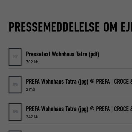
NAVN
FORMÅL
COOKIES TIL MA
UDBYDER
"Cookies til ma
PRESSEMEDDELELSE OM E
(tredjepartsudb
FORLØB
af websteder. H
NAVN
medieplatforme
FORMÅL
UDBYDER
NAVN
Pressetext Wohnhaus Tatra (pdf)
PDF
FORLØB
702 kb
UDBYDER
NAVN
FORLØB
PREFA Wohnhaus Tatra (jpg) © PREFA | CROCE 
UDBYDER
FORMÅL
JPG
2 mb
FORLØB
FORMÅL
FORMÅL
PREFA Wohnhaus Tatra (jpg) © PREFA | CROCE 
JPG
742 kb
NAVN
NAVN