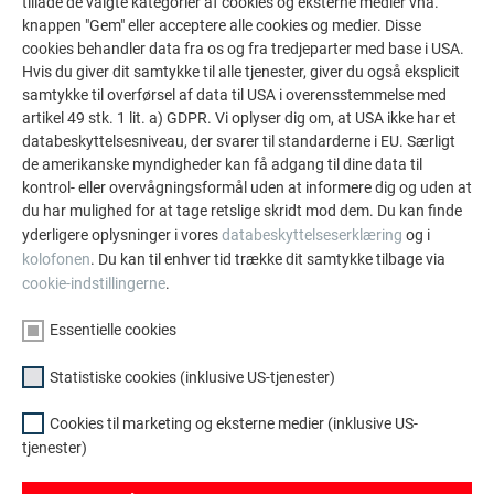
DIMENSION:
tillade de valgte kategorier af cookies og eksterne medier vha.
knappen "Gem" eller acceptere alle cookies og medier. Disse
cookies behandler data fra os og fra tredjeparter med base i USA.
0,70 × 650 mm
Hvis du giver dit samtykke til alle tjenester, giver du også eksplicit
0,70 × 500 mm
samtykke til overførsel af data til USA i overensstemmelse med
0,70 × 1000 mm (kun som suppleringsbånd)
artikel 49 stk. 1 lit. a) GDPR. Vi oplyser dig om, at USA ikke har et
databeskyttelsesniveau, der svarer til standarderne i EU. Særligt
de amerikanske myndigheder kan få adgang til dine data til
kontrol- eller overvågningsformål uden at informere dig og uden at
du har mulighed for at tage retslige skridt mod dem. Du kan finde
yderligere oplysninger i vores
databeskyttelseserklæring
og i
PRESSEMEDDELELSE FOR OBJEKTET
kolofonen
. Du kan til enhver tid trække dit samtykke tilbage via
cookie-indstillingerne
.
PREFArenzen Flavon (pdf)
Essentielle cookies
PDF
409 kb
Statistiske cookies (inklusive US-tjenester)
Cookies til marketing og eksterne medier (inklusive US-
PREFA Casa Giovannini 1 (jpg) © PREFA | CROCE & WIR
JPG
tjenester)
1 mb