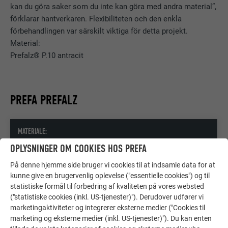
kan du göra saker som du inte kan göra med andra material”,
förklarar hantverkaren. Flexibiliteten och den enkla
förbehandlingen var särskilt viktiga för detta projekt.
Material:
Prefalz® P.10 antracit
PREFA PREFALZ
MATERIALE:
OPLYSNINGER OM COOKIES HOS PREFA
Aluminium, 0,7 mm tyk, coil coating
På denne hjemme side bruger vi cookies til at indsamle data for at
kunne give en brugervenlig oplevelse ("essentielle cookies") og til
FARVE:
statistiske formål til forbedring af kvaliteten på vores websted
("statistiske cookies (inkl. US-tjenester)"). Derudover udfører vi
P.10 Antracit
marketingaktiviteter og integrerer eksterne medier ("Cookies til
marketing og eksterne medier (inkl. US-tjenester)"). Du kan enten