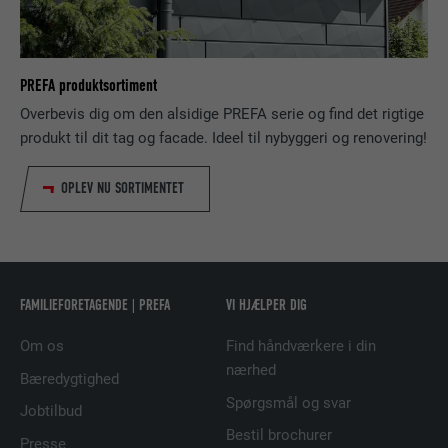
NAVN
bcookie
PREFA produktsortiment
UDBYDER
LinkedIn
Overbevis dig om den alsidige PREFA serie og find det rigtige
produkt til dit tag og facade. Ideel til nybyggeri og renovering!
FORLØB
2 år
Bruges af den sociale netværkstjeneste
OPLEV NU SORTIMENTET
FORMÅL
LinkedIn til at spore brugen af indlejrede
tjenester.
NAVN
bscookie
FAMILIEFORETAGENDE | PREFA
VI HJÆLPER DIG
UDBYDER
LinkedIn
Om os
Find håndværkere i din
nærhed
Bæredygtighed
FORLØB
2 år
Spørgsmål og svar
Jobtilbud
Bruges af den sociale netværkstjeneste
Bestil brochurer
Presse