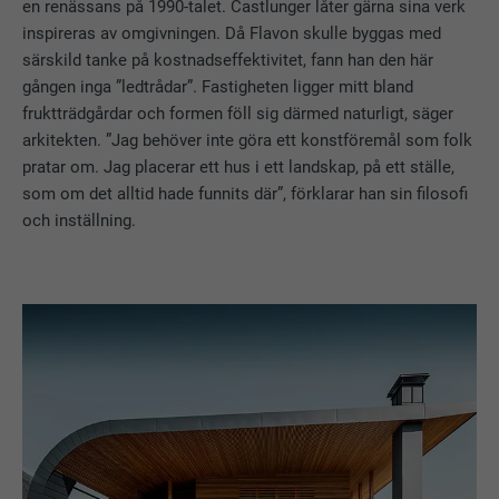
en renässans på 1990-talet. Castlunger låter gärna sina verk
inspireras av omgivningen. Då Flavon skulle byggas med
särskild tanke på kostnadseffektivitet, fann han den här
gången inga ”ledtrådar”. Fastigheten ligger mitt bland
fruktträdgårdar och formen föll sig därmed naturligt, säger
arkitekten. ”Jag behöver inte göra ett konstföremål som folk
pratar om. Jag placerar ett hus i ett landskap, på ett ställe,
som om det alltid hade funnits där”, förklarar han sin filosofi
och inställning.