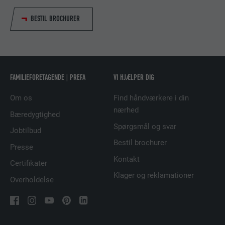
UDBYDER
LinkedIn
BESTIL BROCHURER
FORLØB
2 år
Bruges af den sociale netværkstjeneste
FORMÅL
LinkedIn til at spore brugen af indlejrede
tjenester.
FAMILIEFORETAGENDE | PREFA
VI HJÆLPER DIG
Om os
Find håndværkere i din
nærhed
NAVN
bscookie
Bæredygtighed
Spørgsmål og svar
Jobtilbud
UDBYDER
LinkedIn
Bestil brochurer
Presse
FORLØB
2 år
Kontakt
Certifikater
Klager og reklamationer
Bruges af den sociale netværkstjeneste
Overholdelse
FORMÅL
LinkedIn til at spore brugen af indlejrede
tjenester.