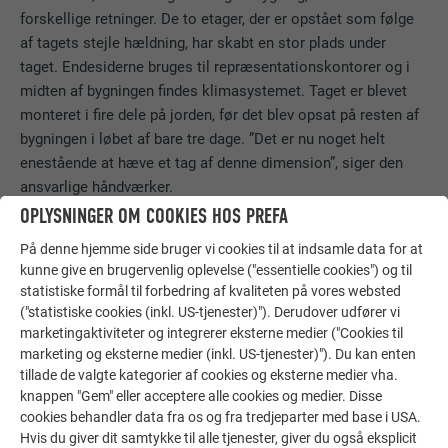
forskellige retninger. De to etager, der er opstået som følge
af tagets stejle hældning, har skabt en stor plads under
taget. Endesiderne bruges til repræsentationskontorer og i
midten af bygningen findes klimasystemet. Taget er blevet
monteret i fire dele på jorden, før det blev opsat på resten af
bygningen i løbet af bare tre dage. ”Det er nu noget helt
enestående at hæve et tag af denne dimension”, siger den
ansvarlige håndværker.
OPLYSNINGER OM COOKIES HOS PREFA
På denne hjemme side bruger vi cookies til at indsamle data for at
kunne give en brugervenlig oplevelse ("essentielle cookies") og til
statistiske formål til forbedring af kvaliteten på vores websted
("statistiske cookies (inkl. US-tjenester)"). Derudover udfører vi
marketingaktiviteter og integrerer eksterne medier ("Cookies til
marketing og eksterne medier (inkl. US-tjenester)"). Du kan enten
tillade de valgte kategorier af cookies og eksterne medier vha.
knappen "Gem" eller acceptere alle cookies og medier. Disse
cookies behandler data fra os og fra tredjeparter med base i USA.
Hvis du giver dit samtykke til alle tjenester, giver du også eksplicit