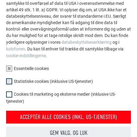
samtykke til overførsel af data til USA i overensstemmelse med
artikel 49 stk. 1 lit. a) GDPR. Vi oplyser dig om, at USA ikke har et
databeskyttelsesniveau, der svarer til standarderne i EU. Særligt
de amerikanske myndigheder kan få adgang til dine data til
kontrol- eller overvågningsformål uden at informere dig og uden at
du har mulighed for at tage retslige skridt mod dem. Du kan finde
yderligere oplysninger i vores
databeskyttelseserklæring
og i
kolofonen
. Du kan til enhver tid trække dit samtykke tilbage via
cookie-indstillingerne
.
DANSK ARKITEKTFIRMA MED FLOTTE DESIGNS
Essentielle cookies
Arkitekterne hos Dorte Mandrup A/S fik 2016 til opgave at
designe bygningen. De har stadig et par
Statistiske cookies (inklusive US-tjenester)
aluminiumsskabeloner til AURA projektet på kontoret i
København. Disse viser godt, hvordan farven blev udviklet til
Cookies til marketing og eksterne medier (inklusive US-
AURA. Det danske arkitektfirma, som pga. dets særlige
tjenester)
designs har skabt sig et stort navn blandt arkitekter, vokser
kontinuerligt. For tiden er de i gang med at udbygge endnu en
ACCEPTÉR ALLE COOKIES (INKL. US-TJENESTER)
etage i kontorbygningen i baggården, der skal rumme
værksted og plads til computere. Her retter man sig mod
GEM VALG, OG LUK